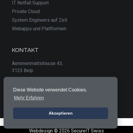
IT Notfall Support
Private Cloud
System Engineers auf Zeit
Webapps und Plattformen
KONTAKT
Aemmenmattstrasse 43,
3123 Belp
031 511 51 71
Diese Website verwendet Cookies.
info@secureitswiss.ch
Mehr Erfahren
Akzeptieren
Webdesign © 2026 SecureIT Swiss