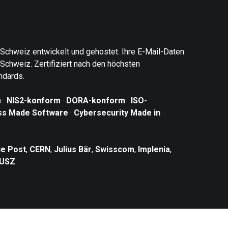
r Schweiz entwickelt und gehostet. Ihre E-Mail-Daten
 Schweiz. Zertifiziert nach den höchsten
ndards.
m
·
NIS2-konform
·
DORA-konform
·
ISO-
ss Made Software
·
Cybersecurity Made in
ie Post
,
CERN
,
Julius Bär
,
Swisscom
,
Implenia
,
USZ