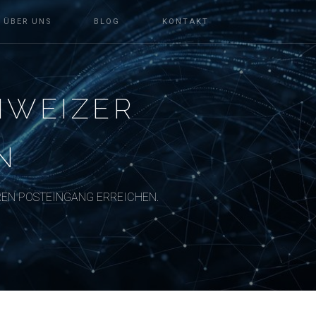
ÜBER UNS
BLOG
KONTAKT
HWEIZER
N
REN POSTEINGANG ERREICHEN.