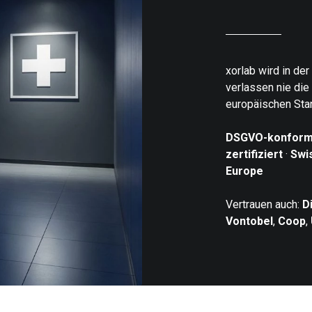
xorlab wird in de
verlassen nie die
europäischen Sta
DSGVO-konfor
zertifiziert
·
Swi
Europe
Vertrauen auch:
D
Vontobel
,
Coop
,